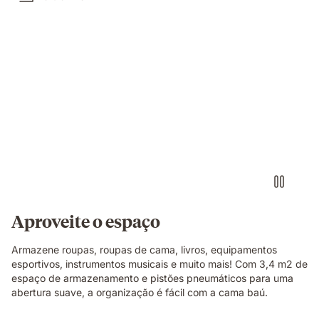
Video
abrindo
a
cama
bau,
mostrando
como
tem
espaço
para
várias
Aproveite o espaço
caixas,
travesseiros,
Armazene roupas, roupas de cama, livros, equipamentos
bagagens
esportivos, instrumentos musicais e muito mais! Com 3,4 m2 de
e
espaço de armazenamento e pistões pneumáticos para uma
duvets.
abertura suave, a organização é fácil com a cama baú.