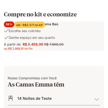
Compre no kit e economize
Monte o seu kit com a Cama Baú
56%
até -R$2.371 no kit
4
Escolha
Escolha seu colchão
seu
Ganhe
Ganhe espaço em seu quarto
colchão
espaço
A partir de
R$ 3.459,00
R$ 7.868,00
Preço
Preço
em
ou R$ 2.868,91 no Pix
R$ 3.459,00
original
seu
R$ 7.868,00
quarto
Nosso Compromisso com Você
As Camas Emma têm
14 Noites de Teste