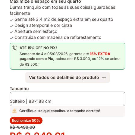
Maximize o espaço em seu quarto
Durma tranquilo com todas as suas coisas guardadas
facilmente
Ganhe até 3,4 m2 de espaço extra em seu quarto
Design atemporal e cor cinza
Abertura sem esforço
Construída com madeira de reflorestamento
ATÉ 15% OFF NO PIX!
Somente de 4 a 05/08/2026, garanta
até
15% EXTRA
pagando com o Pix
, acima dos R$ 3.000, ou 12% se acima
de R$ 500.
3
Ver todos os detalhes do produto
Complementos
Tamanho
Solteiro | 88x188 cm
Certifique-se que escolheu o tamanho correto!
Economize 50%
Preço
R$ 4.499,00
original
Preço