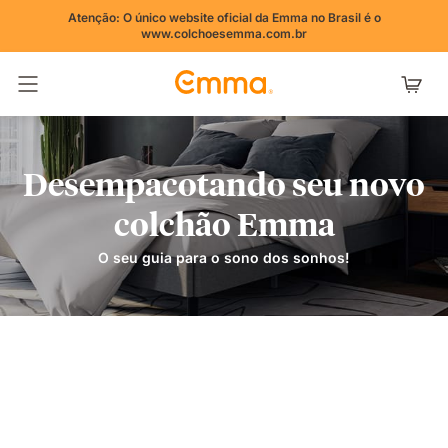
Atenção: O único website oficial da Emma no Brasil é o
www.colchoesemma.com.br
Alternar navegação
Desempacotando seu novo
colchão Emma
O seu guia para o sono dos sonhos!