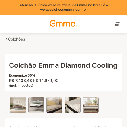
Atenção: O único website oficial da Emma no Brasil é o
www.colchoesemma.com.br
Alternar navegação
Colchões
Colchão Emma Diamond Cooling
Economize 50%
Preço
Preço
R$ 7.438,48
R$ 14.979,00
R$ 7.438,48
(incl. impostos)
original
R$ 14.979,00