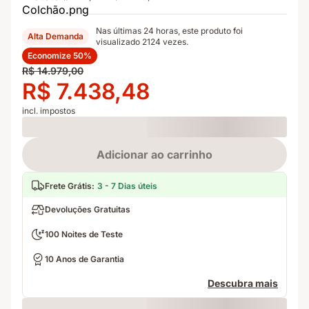
Nas últimas 24 horas, este produto foi
Alta Demanda
visualizado 2124 vezes.
Economize 50%
Preço
R$ 14.979,00
original
Preço
R$ 7.438,48
R$ 14.979,00
R$ 7.438,48
incl. impostos
Loading
Adicionar ao carrinho
Frete Grátis
:
3 - 7 Dias úteis
Devoluções Gratuitas
100 Noites de Teste
10 Anos de Garantia
Descubra mais