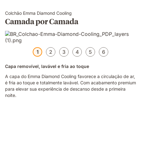
Colchão Emma Diamond Cooling
Camada por Camada
1
2
3
4
5
6
Capa removível, lavável e fria ao toque
A capa do Emma Diamond Cooling favorece a circulação de ar,
é fria ao toque e totalmente lavável. Com acabamento premium
para elevar sua experiência de descanso desde a primeira
noite.
Emma
NextGen
Premium
Mattress
-