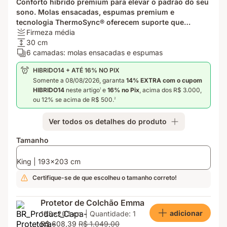
Conforto híbrido premium para elevar o padrão do seu
sono. Molas ensacadas, espumas premium e
tecnologia ThermoSync® oferecem suporte que
Firmeza:
acompanha o corpo e frescor a noite toda.
Firmeza média
Firmeza
Altura:
30 cm
média
30
Camadas:
6 camadas: molas ensacadas e espumas
cm
6
HIBRIDO14 + ATÉ 16% NO PIX
camadas:
Somente a 08/08/2026, garanta
14% EXTRA com o cupom
molas
HIBRIDO14
neste artigo
e
16% no Pix
, acima dos R$ 3.000,
1
ensacadas
ou 12% se acima de R$ 500.
2
e
espumas
Ver todos os detalhes do produto
Tamanho
King | 193x203 cm
Certifique-se de que escolheu o tamanho correto!
Protetor de Colchão Emma
adicionar
193x203 cm | Quantidade: 1
R$ 608,39
R$ 1.049,00