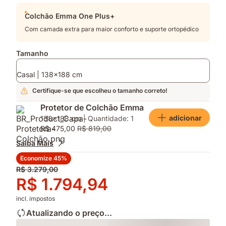
Colchão Emma One Plus+
Com camada extra para maior conforto e suporte ortopédico
Tamanho
Casal | 138x188 cm
Certifique-se que escolheu o tamanho correto!
Protetor de Colchão Emma
adicionar
138x188 cm | Quantidade: 1
R$ 475,00
R$ 819,00
Saiba Mais
Economize 45%
Preço
R$ 3.279,00
original
Preço
R$ 1.794,94
R$ 3.279,00
R$ 1.794,94
incl. impostos
Atualizando o preço...