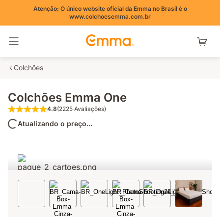
Atenção: O único website oficial da Emma no Brasil é o
www.colchoesemma.com.br
Alternar navegação
Colchões
Colchões Emma One
4.8
(2225 Avaliações)
4.8 de 5 estrelas (2225 Avaliações)
Atualizando o preço...