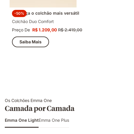
Conheça o colchão mais versátil
-50%
Colchão Duo Comfort
Preço De
R$ 1.209,00
R$ 2.419,00
Preço
Preço
R$ 1.209,00
original
Saiba Mais
R$ 2.419,00
Os Colchões Emma One
Camada por Camada
Emma One Light
Emma One Plus