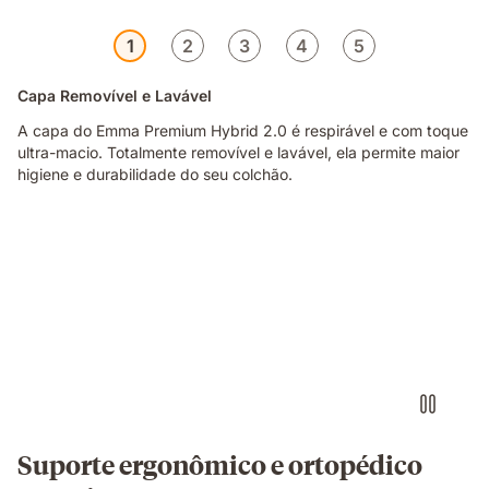
1
2
3
4
5
Capa Removível e Lavável
A capa do Emma Premium Hybrid 2.0 é respirável e com toque
ultra-macio. Totalmente removível e lavável, ela permite maior
higiene e durabilidade do seu colchão.
¡Mejoramos
nuestros
resortes
pocket!
Cada
uno
se
alinea
de
manera
independiente
Suporte ergonômico e ortopédico
a