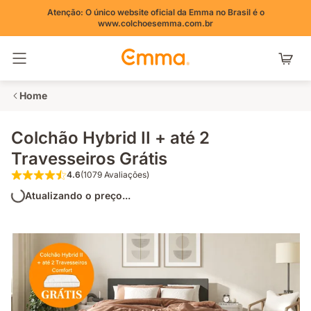
Atenção: O único website oficial da Emma no Brasil é o
www.colchoesemma.com.br
Alternar navegação
Home
Colchão Hybrid II + até 2
Travesseiros Grátis
4.6
(1079 Avaliações)
4.6 de 5 estrelas (1079 Avaliações)
Atualizando o preço...