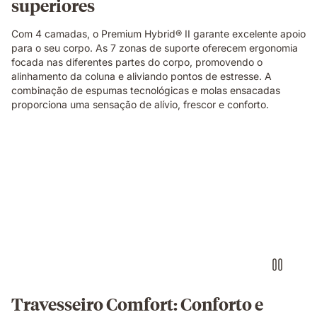
superiores
tu
columna,
absorbiendo
Com 4 camadas, o Premium Hybrid® II garante excelente apoio
y
para o seu corpo. As 7 zonas de suporte oferecem ergonomia
aislando
focada nas diferentes partes do corpo, promovendo o
movimientos
alinhamento da coluna e aliviando pontos de estresse. A
para
combinação de espumas tecnológicas e molas ensacadas
un
proporciona uma sensação de alívio, frescor e conforto.
sueño
prolongado
y
profundo.
Travesseiro Comfort: Conforto e