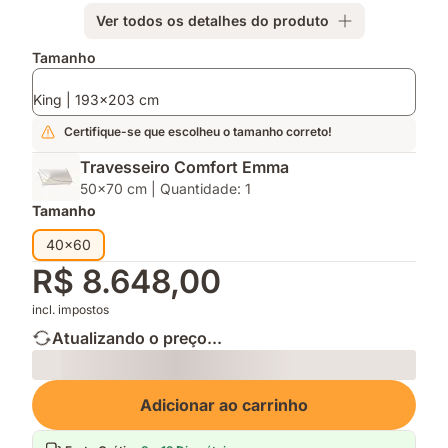
Ver todos os detalhes do produto
Complementos
Tamanho
King | 193x203 cm
Certifique-se que escolheu o tamanho correto!
Travesseiro Comfort Emma
50x70 cm | Quantidade: 1
Tamanho
40x60
R$ 8.648,00
incl. impostos
Atualizando o preço...
Loading
Adicionar ao carrinho