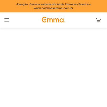
Atenção: O único website oficial da Emma no Brasil é o
www.colchoesemma.com.br
Alternar navegação