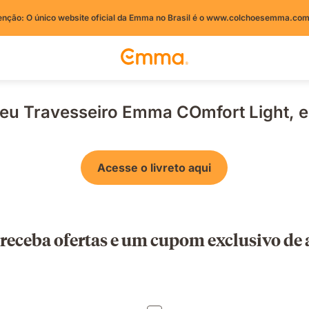
enção: O único website oficial da Emma no Brasil é o www.colchoesemma.com
seu Travesseiro Emma COmfort Light, e
Acesse o livreto aqui
 receba ofertas e um cupom exclusivo d