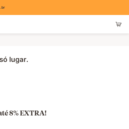
.br
ó lugar.
e até 8% EXTRA!