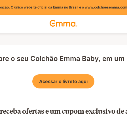
enção: O único website oficial da Emma no Brasil é o www.colchoesemma.com
bre o seu Colchão Emma Baby, em um s
Acessar o livreto aqui
 receba ofertas e um cupom exclusivo d