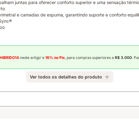
balham juntas para oferecer conforto superior e uma sensação térmi
rto
metral e camadas de espuma, garantindo suporte e conforto equil
oSync®
rpo
 HIBRIDO14
neste artigo
e
16% no Pix
, para compras superiores a
R$ 3.000
. P
1
Ver todos os detalhes do produto