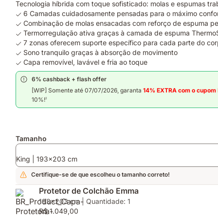
Tecnologia híbrida com toque sofisticado: molas e espumas tra
6 Camadas cuidadosamente pensadas para o máximo confo
Combinação de molas ensacadas com reforço de espuma peri
Termorregulação ativa graças à camada de espuma Therm
7 zonas oferecem suporte específico para cada parte do co
Sono tranquilo graças à absorção de movimento
Capa removível, lavável e fria ao toque
6% cashback + flash offer
[WIP] Somente até 07/07/2026, garanta
14% EXTRA com o cupom
10%!
2
Complementos
Tamanho
King | 193x203 cm
Certifique-se de que escolheu o tamanho correto!
Protetor de Colchão Emma
193x203 cm | Quantidade: 1
R$ 1.049,00