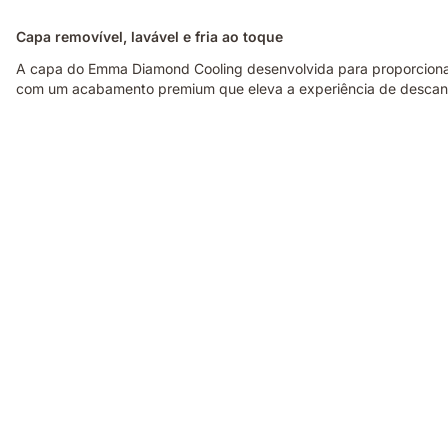
Capa removível, lavável e fria ao toque
A capa do Emma Diamond Cooling desenvolvida para proporcionar co
com um acabamento premium que eleva a experiência de descan
Emma
NextGen
Premium
Mattress
-
comfort
and
adaptability.