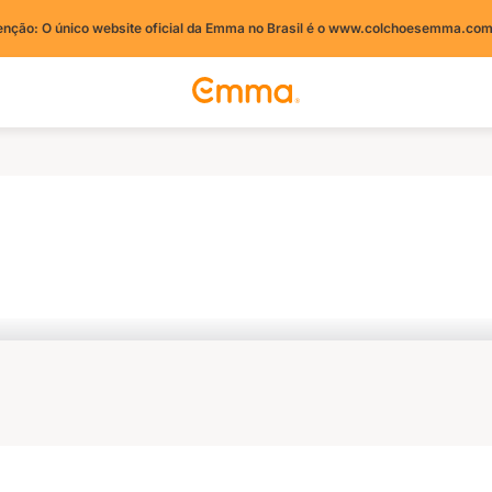
enção: O único website oficial da Emma no Brasil é o www.colchoesemma.com