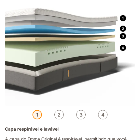
1
2
3
4
Capa respirável e lavável
A capa do Emma Original é respirável, permitindo que você