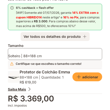
6% cashback + flash offer
[WIP] Somente até 07/07/2026, garanta
14% EXTRA com o
cupom HIBRIDO14
neste artigo
e
16% no Pix
, para compras
4
superiores a
R$ 3.000
. Para compras abaixo desse valor,
mas acima de R$500, te oferecemos 10%!
5
Ver todos os detalhes do produto
Complementos
Tamanho
Solteiro | 88x188 cm
Certifique-se que escolheu o tamanho correto!
Protetor de Colchão Emma
adicionar
88x188 cm | Quantidade: 1
R$ 619,00
Saiba Mais
R$ 3.369,00
incl. impostos