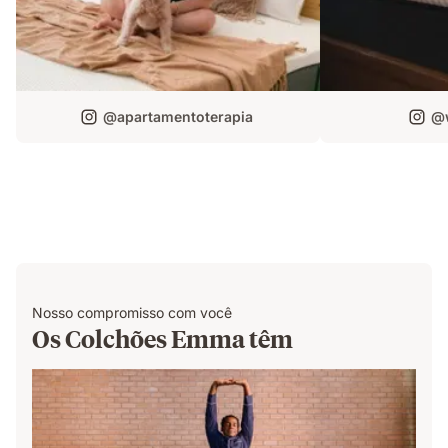
@apartamentoterapia
@w
Nosso compromisso com você
Os Colchões Emma têm