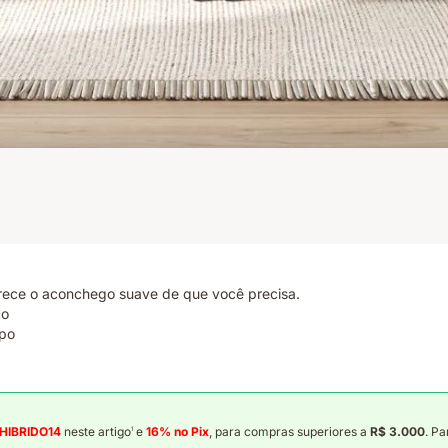
erece o aconchego suave de que você precisa.
co
rpo
 HIBRIDO14
neste artigo
e
16% no Pix
, para compras superiores a
R$ 3.000
. P
1