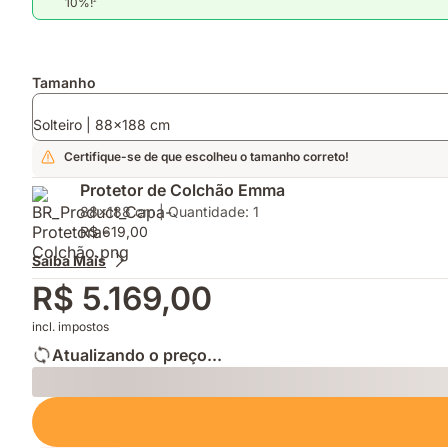
10%!
Complementos
Tamanho
Solteiro | 88x188 cm
Certifique-se de que escolheu o tamanho correto!
Protetor de Colchão Emma
88x188 cm | Quantidade: 1
R$ 619,00
Saiba Mais
R$ 5.169,00
incl. impostos
Atualizando o preço...
Loading