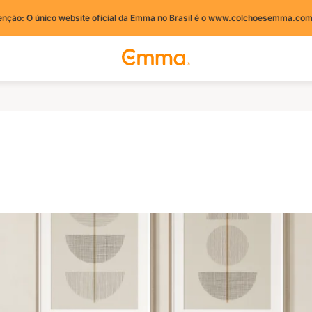
enção: O único website oficial da Emma no Brasil é o www.colchoesemma.com