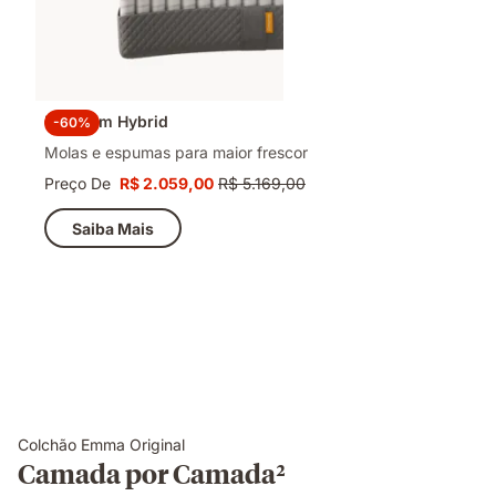
Premium Hybrid
-60%
Molas e espumas para maior frescor
Preço De
R$ 2.059,00
R$ 5.169,00
Preço
Preço
R$ 2.059,00
original
Saiba Mais
R$ 5.169,00
Colchão Emma Original
Camada por Camada²