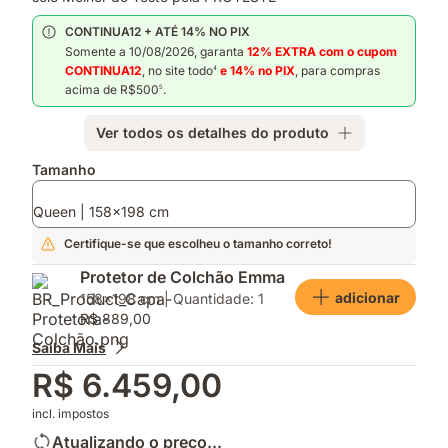
CONTINUA12 + ATÉ 14% NO PIX
Somente a 10/08/2026, garanta
12% EXTRA com o cupom
CONTINUA12
, no site todo
e 14%
no PIX
, para compras
4
acima de R$500
.
5
Ver todos os detalhes do produto
Complementos
Tamanho
Queen | 158x198 cm
Certifique-se que escolheu o tamanho correto!
Protetor de Colchão Emma
adicionar
158x198 cm | Quantidade: 1
R$ 889,00
Saiba Mais
R$ 6.459,00
incl. impostos
Atualizando o preço...