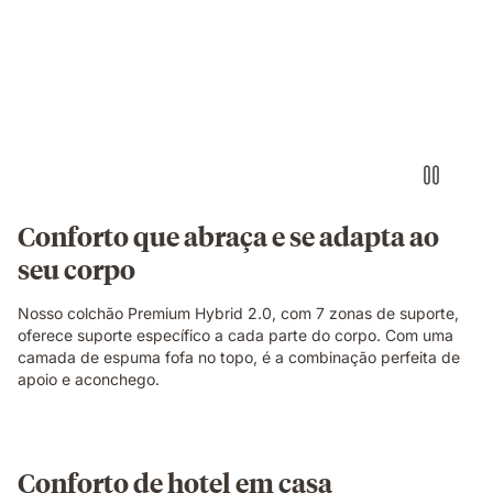
NextGen
Premium
Mattress
-
comfort
and
adaptability.
Conforto que abraça e se adapta ao
seu corpo
Nosso colchão Premium Hybrid 2.0, com 7 zonas de suporte,
oferece suporte específico a cada parte do corpo. Com uma
camada de espuma fofa no topo, é a combinação perfeita de
apoio e aconchego.
Conforto de hotel em casa