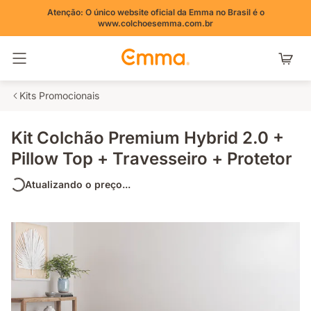
Atenção: O único website oficial da Emma no Brasil é o
www.colchoesemma.com.br
Alternar navegação
Kits Promocionais
Kit Colchão Premium Hybrid 2.0 +
Pillow Top + Travesseiro + Protetor
Atualizando o preço...