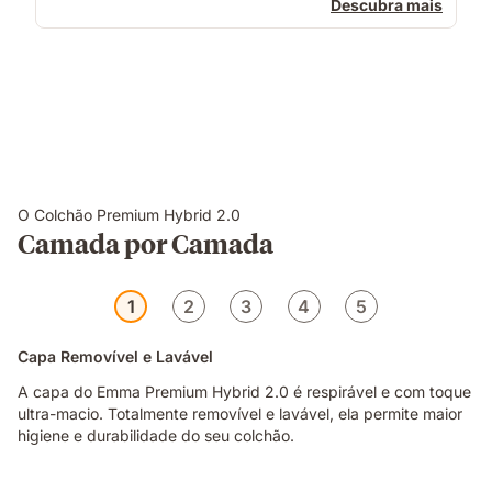
Descubra mais
O Colchão Premium Hybrid 2.0
Camada por Camada
1
2
3
4
5
Capa Removível e Lavável
A capa do Emma Premium Hybrid 2.0 é respirável e com toque
ultra-macio. Totalmente removível e lavável, ela permite maior
higiene e durabilidade do seu colchão.
Emma