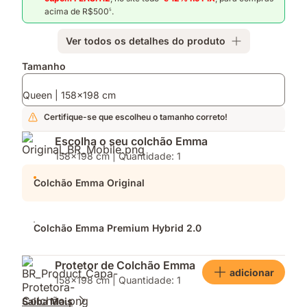
acima de R$500
.
5
Ver todos os detalhes do produto
Complementos
Tamanho
Queen | 158x198 cm
Certifique-se que escolheu o tamanho correto!
Escolha o seu colchão Emma
158x198 cm | Quantidade: 1
Colchão Emma Original
Colchão Emma Premium Hybrid 2.0
Protetor de Colchão Emma
adicionar
158x198 cm | Quantidade: 1
Saiba Mais