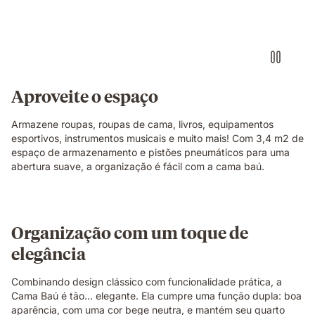
bau,
mostrando
como
tem
espaço
para
várias
Aproveite o espaço
caixas,
travesseiros,
Armazene roupas, roupas de cama, livros, equipamentos
bagagens
esportivos, instrumentos musicais e muito mais! Com 3,4 m2 de
e
espaço de armazenamento e pistões pneumáticos para uma
duvets.
abertura suave, a organização é fácil com a cama baú.
Organização com um toque de
elegância
Combinando design clássico com funcionalidade prática, a
Cama Baú é tão... elegante. Ela cumpre uma função dupla: boa
aparência, com uma cor bege neutra, e mantém seu quarto