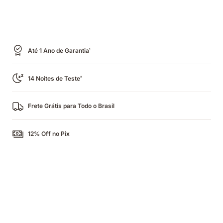
Até 1 Ano de Garantia
1
14 Noites de Teste
2
Frete Grátis para Todo o Brasil
12% Off no Pix
Video
abrindo
a
cama