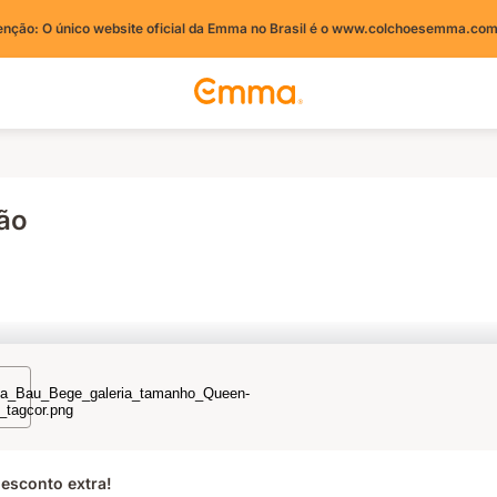
enção: O único website oficial da Emma no Brasil é o www.colchoesemma.com
hão
esconto extra!