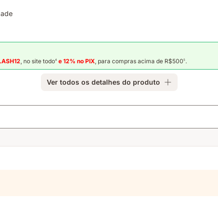
dade
LASH12
, no site todo
e 12%
no PIX
, para compras acima de R$500
.
4
5
Ver todos os detalhes do produto