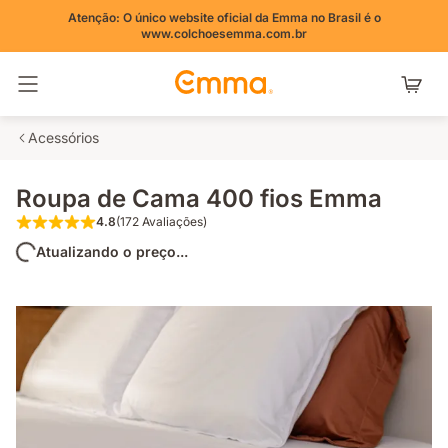
Atenção: O único website oficial da Emma no Brasil é o
www.colchoesemma.com.br
Alternar navegação
Acessórios
Roupa de Cama 400 fios Emma
4.8
(172 Avaliações)
4.8 de 5 estrelas (172 Avaliações)
Atualizando o preço...