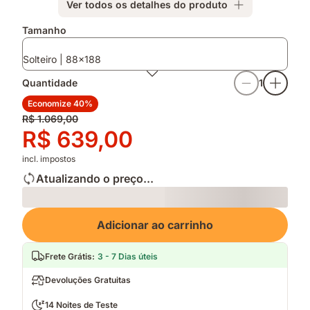
Ver todos os detalhes do produto
Tamanho
Solteiro | 88x188
Quantidade
1
Economize 40%
Preço
R$ 1.069,00
original
Preço
R$ 639,00
R$ 1.069,00
R$ 639,00
incl. impostos
Atualizando o preço...
Loading
Adicionar ao carrinho
Frete Grátis
:
3 - 7 Dias úteis
Devoluções Gratuitas
14 Noites de Teste