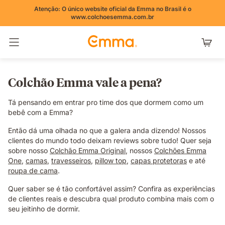
Atenção: O único website oficial da Emma no Brasil é o
www.colchoesemma.com.br
Alternar navegação
Colchão Emma vale a pena?
Tá pensando em entrar pro time dos que dormem como um
bebê com a Emma?
Então dá uma olhada no que a galera anda dizendo! Nossos
clientes do mundo todo deixam reviews sobre tudo! Quer seja
sobre nosso
Colchão Emma Original
, nossos
Colchões Emma
One
,
camas
,
travesseiros
,
pillow top
,
capas protetoras
e até
roupa de cama
.
Quer saber se é tão confortável assim? Confira as experiências
de clientes reais e descubra qual produto combina mais com o
seu jeitinho de dormir.